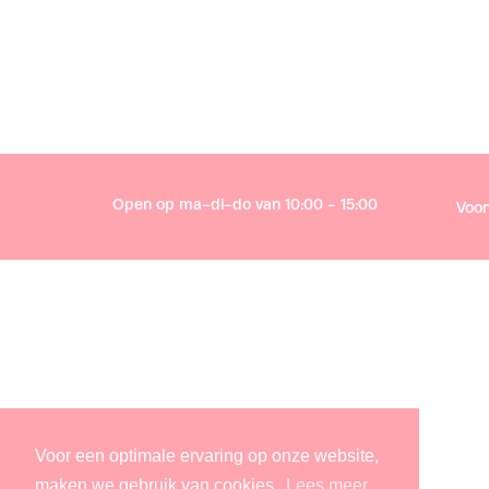
Heb je vragen? Contacteer ons op 056/23 98 55 tijdens de ka
Open op ma-di-do van 10:00 - 15:00
Voo
Voor een optimale ervaring op onze website,
maken we gebruik van cookies.
Lees meer